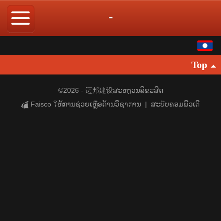
-
ພາສາລາວ
Top
中文
English
©
2026 - 迈邦建设ສະຫງວນລິຂະສິດ
Faisco ໃຫ້ການຊ່ວຍເຫຼືອດ້ານວິຊາການ
|
ສະບັບຄອມພີວເຕີ
繁体
日本語
한국어
Español
ภาษาไทย